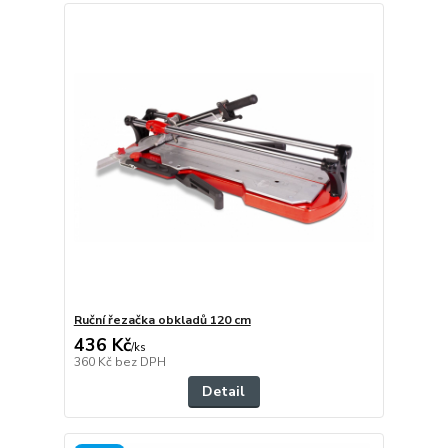
Ruční řezačka obkladů 120 cm
436 Kč
/
ks
360 Kč
bez DPH
Detail