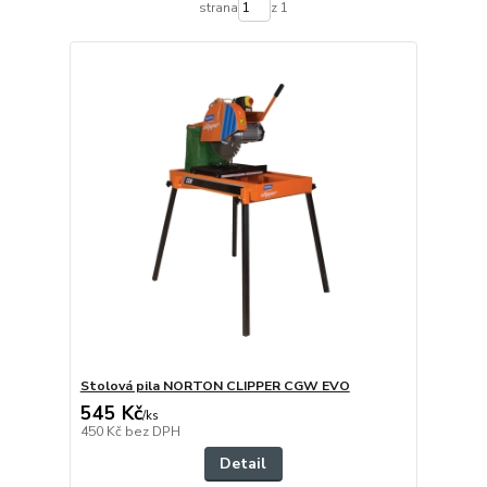
strana
z 1
Stolová pila NORTON CLIPPER CGW EVO
545 Kč
/
ks
450 Kč
bez DPH
Detail