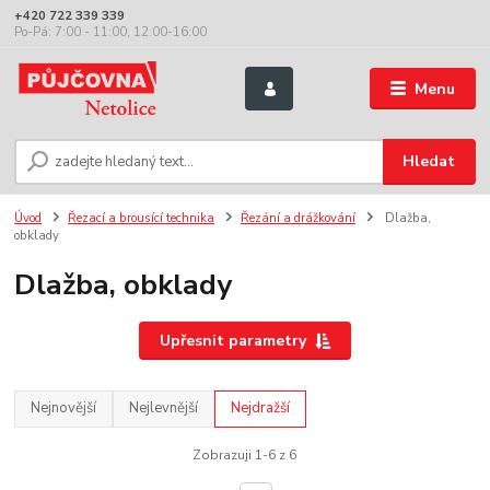
+420 722 339 339
Po-Pá: 7:00 - 11:00, 12:00-16:00
Menu
Hledat
Úvod
Řezací a brousící technika
Řezání a drážkování
Dlažba,
obklady
Dlažba, obklady
Upřesnit parametry
Nejnovější
Nejlevnější
Nejdražší
Zobrazuji 1-6 z 6