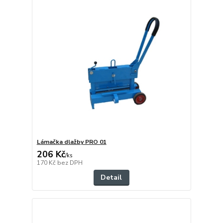
Lámačka dlažby PRO 01
206 Kč
/
ks
170 Kč
bez DPH
Detail