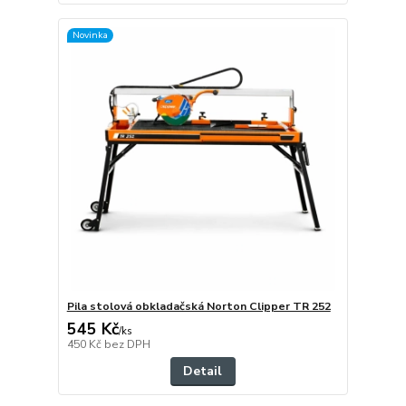
Novinka
Pila stolová obkladačská Norton Clipper TR 252
545 Kč
/
ks
450 Kč
bez DPH
Detail