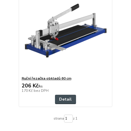
Ruční řezačka obkladů 60 cm
206 Kč
/
ks
170 Kč
bez DPH
Detail
strana
z 1