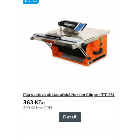
Novinka
Pila stolová obkladačská Norton Clipper TT 251
363 Kč
/
ks
300 Kč
bez DPH
Detail