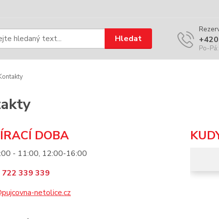
Rezerv
Hledat
+420
Po-Pá:
ontakty
akty
ÍRACÍ DOBA
KUD
7:00 - 11:00, 12:00-16:00
 722 339 339
@pujcovna-netolice.cz