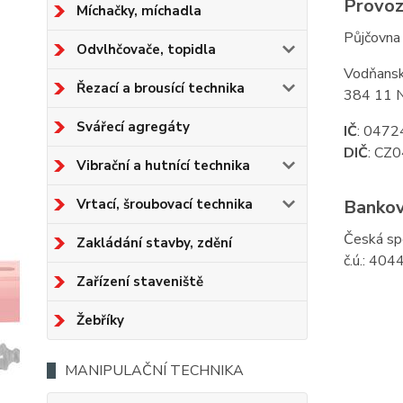
Provoz
Míchačky, míchadla
Půjčovna 
Odvlhčovače, topidla
Vodňansk
Řezací a brousící technika
384 11 N
Svářecí agregáty
IČ
: 047
DIČ
: CZ
Vibrační a hutnící technika
Vrtací, šroubovací technika
Bankov
Česká spo
Zakládání stavby, zdění
č.ú.: 40
Zařízení staveniště
Žebříky
MANIPULAČNÍ TECHNIKA