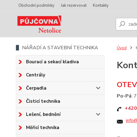
Obchodní podmínky
Jak rezervovat
Kontakty
NÁŘADÍ A STAVEBNÍ TECHNIKA
Úvod
K
Bourací a sekací kladiva
Kont
Centrály
OTEV
Čerpadla
Po-Pá
: 
Čisticí technika
+420
Lešení, bednění
info
Měřicí technika