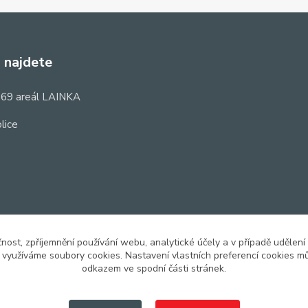
 najdete
69 areál LAINKA
lice
čnost, zpříjemnění používání webu, analytické účely a v případě udělení
y využíváme soubory cookies. Nastavení vlastních preferencí cookies mů
odkazem ve spodní části stránek.
Upravit sběr cookies.