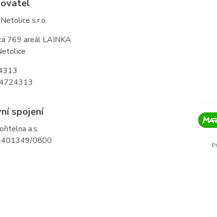
ovatel
Netolice s.r.o.
á 769 areál LAINKA
etolice
24313
04724313
ní spojení
řitelna a.s.
44401349/0800