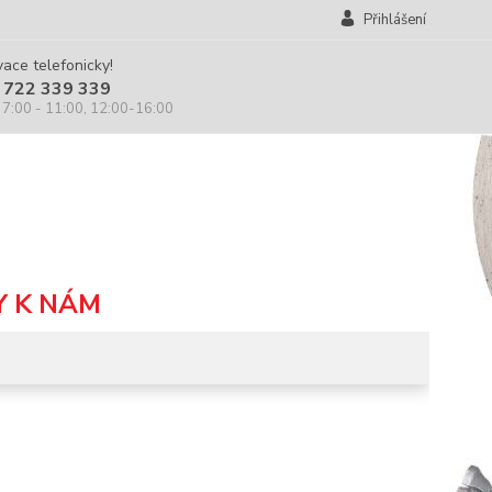
Přihlášení
ace telefonicky!
 722 339 339
 7:00 - 11:00, 12:00-16:00
Y K NÁM