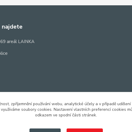
 najdete
69 areál LAINKA
lice
čnost, zpříjemnění používání webu, analytické účely a v případě udělení
y využíváme soubory cookies. Nastavení vlastních preferencí cookies mů
odkazem ve spodní části stránek.
Upravit sběr cookies.