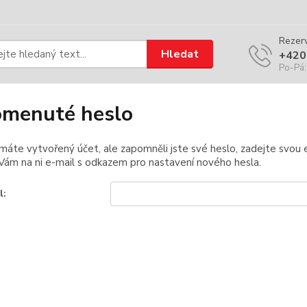
Rezerv
Hledat
+420
Po-Pá:
menuté heslo
 máte vytvořený účet, ale zapomněli jste své heslo, zadejte svou e-
ám na ni e-mail s odkazem pro nastavení nového hesla.
l: