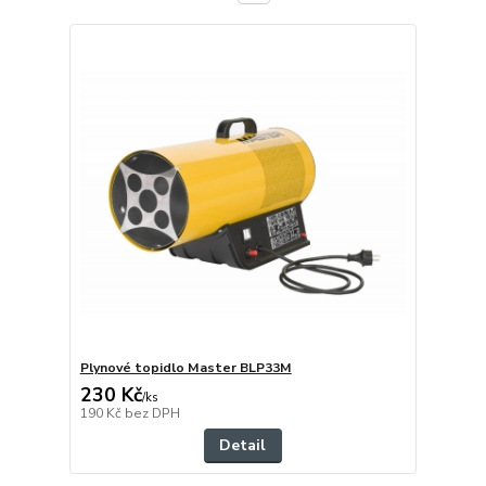
Plynové topidlo Master BLP33M
230 Kč
/
ks
190 Kč
bez DPH
Detail