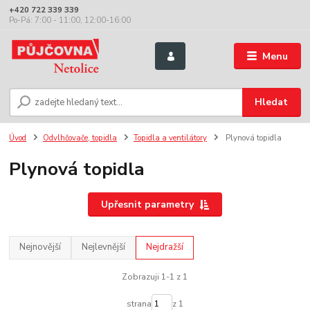
+420 722 339 339
Po-Pá: 7:00 - 11:00, 12:00-16:00
Menu
Hledat
Úvod
Odvlhčovače, topidla
Topidla a ventilátory
Plynová topidla
Plynová topidla
Upřesnit parametry
Nejnovější
Nejlevnější
Nejdražší
Zobrazuji 1-1 z 1
strana
z 1