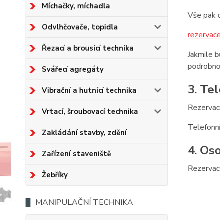
Míchačky, míchadla
Vše pak 
Odvlhčovače, topidla
rezervac
Řezací a brousící technika
Jakmile 
podrobnos
Svářecí agregáty
3. Te
Vibrační a hutnící technika
Rezervaci
Vrtací, šroubovací technika
Telefonn
Zakládání stavby, zdění
4. Os
Zařízení staveniště
Rezervac
Žebříky
MANIPULAČNÍ TECHNIKA