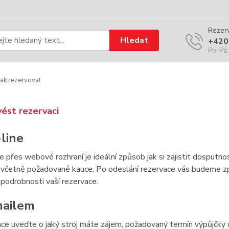
Rezerv
Hledat
+420
Po-Pá:
ak rezervovat
vést rezervaci
-line
 přes webové rozhraní je ideální způsob jak si zajistit dosputno
 včetně požadované kauce. Po odeslání rezervace vás budeme z
 podrobnosti vaší rezervace.
mailem
ce uveďte o jaký stroj máte zájem, požadovaný termín výpůjčky 