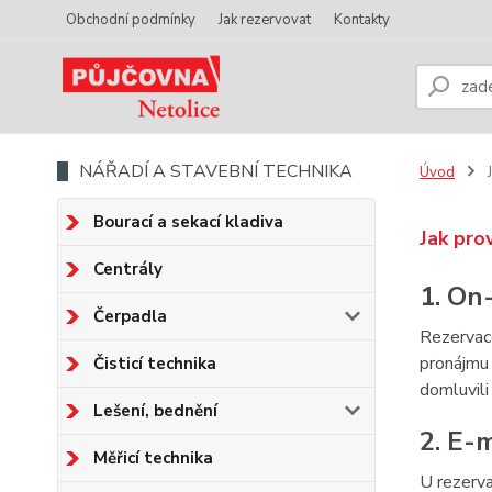
Obchodní podmínky
Jak rezervovat
Kontakty
NÁŘADÍ A STAVEBNÍ TECHNIKA
Úvod
J
Bourací a sekací kladiva
Jak pro
Centrály
1. On
Čerpadla
Rezervace
pronájmu
Čisticí technika
domluvili
Lešení, bednění
2. E-
Měřicí technika
U rezerva