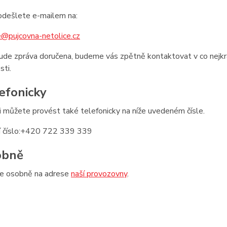
odešlete e-mailem na:
e@pujcovna-netolice.cz
bude zpráva doručena, budeme vás zpětně kontaktovat v co nejk
ti.
lefonicky
 můžete provést také telefonicky na níže uvedeném čísle.
í číslo:+420 722 339 339
obně
e osobně na adrese
naší provozovny
.