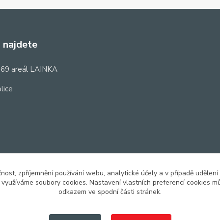
 najdete
69 areál LAINKA
lice
čnost, zpříjemnění používání webu, analytické účely a v případě udělení
y využíváme soubory cookies. Nastavení vlastních preferencí cookies mů
odkazem ve spodní části stránek.
Upravit sběr cookies.