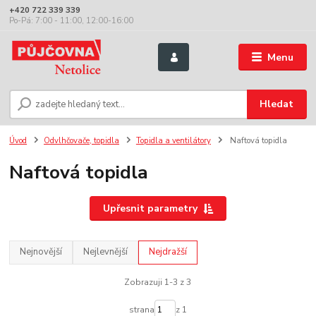
+420 722 339 339
Po-Pá: 7:00 - 11:00, 12:00-16:00
Menu
Hledat
Úvod
Odvlhčovače, topidla
Topidla a ventilátory
Naftová topidla
Naftová topidla
Upřesnit parametry
Nejnovější
Nejlevnější
Nejdražší
Zobrazuji 1-3 z 3
strana
z 1