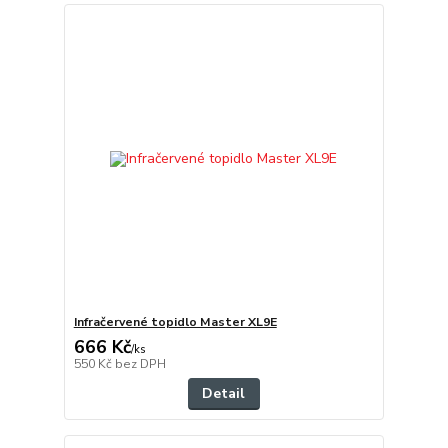
Infračervené topidlo Master XL9E
666 Kč
/
ks
550 Kč
bez DPH
Detail