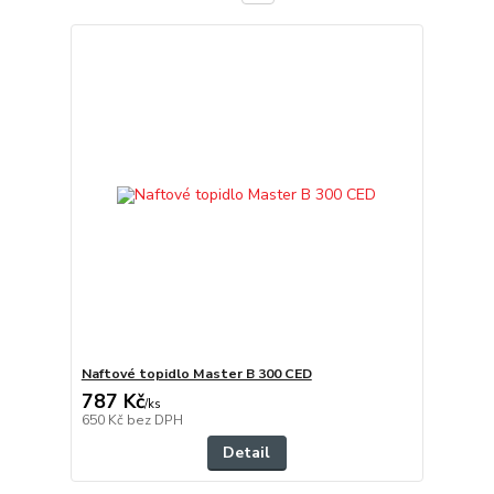
Naftové topidlo Master B 300 CED
787 Kč
/
ks
650 Kč
bez DPH
Detail