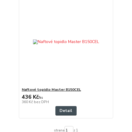
Naftové topidlo Master B150CEL
436 Kč
/
ks
360 Kč
bez DPH
Detail
strana
z 1