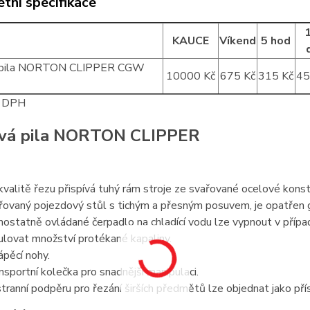
tní specifikace
KAUCE
Víkend
5 hod
 pila NORTON CLIPPER CGW
10000 Kč
675 Kč
315 Kč
45
z DPH
vá pila NORTON CLIPPER
kvalitě řezu přispívá tuhý rám stroje ze svařované ocelové konst
řovaný pojezdový stůl s tichým a přesným posuvem, je opatře
ostatně ovládané čerpadlo na chladící vodu lze vypnout v přípa
ulovat množství protékané kapaliny.
ápěcí nohy.
nsportní kolečka pro snadnější manipulaci.
tranní podpěru pro řezání širších předmětů lze objednat jako pří