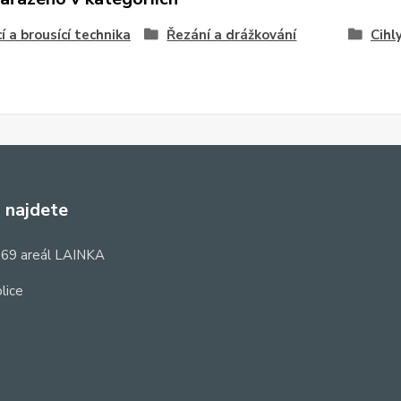
í a brousící technika
Řezání a drážkování
Cihl
 najdete
69 areál LAINKA
lice