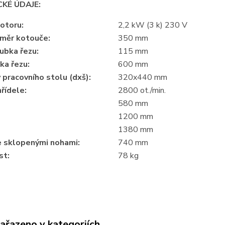
KÉ ÚDAJE:
otoru:
2,2 kW (3 k) 230 V
ůměr kotouče:
350 mm
ubka řezu:
115 mm
ka řezu:
600 mm
pracovního stolu (dxš):
320x440 mm
řídele:
2800 ot./min.
580 mm
1200 mm
1380 mm
e sklopenými nohami:
740 mm
st:
78 kg
zařazeno v kategoriích