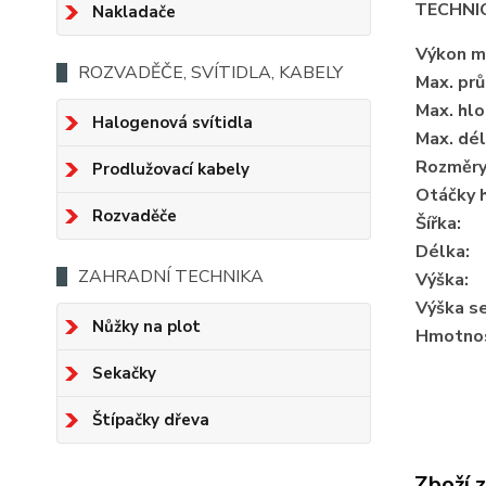
TECHNIC
Nakladače
Výkon m
ROZVADĚČE, SVÍTIDLA, KABELY
Max. pr
Max. hlo
Halogenová svítidla
Max. dél
Rozměry 
Prodlužovací kabely
Otáčky h
Rozvaděče
Šířka:
Délka:
ZAHRADNÍ TECHNIKA
Výška:
Výška s
Nůžky na plot
Hmotno
Sekačky
Štípačky dřeva
Zboží 