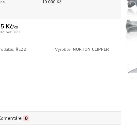
uce
10 000 Kč
5 Kč
/
ks
 Kč
bez DPH
roduktu:
ŘEZ2
Výrobce:
NORTON CLIPPER
Komentáře
0