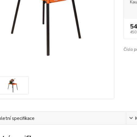
Ka
54
450
Číslo p
etní specifikace