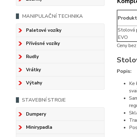
Komple
MANIPULAČNÍ TECHNIKA
Produkt
Stolová
Paletové vozíky
EVO
Přívěsné vozíky
Ceny be
Rudly
Stolo
Vrátky
Popis:
Výtahy
Ke 
sva
Sam
STAVEBNÍ STROJE
reg
Skl
Dumpery
Tra
Pos
Minirypadla