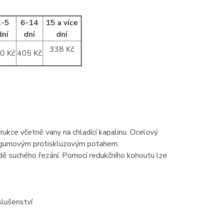
1-5
6-14
15 a více
dní
dní
dní
338 Kč
0 Kč
405 Kč
rukce včetně vany na chladící kapalinu. Ocelový
n gumovým protiskluzovým potahem.
dě suchého řezání. Pomocí redukčního kohoutu lze
slušenství