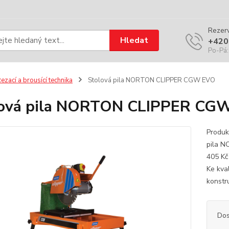
Rezerv
Hledat
+420
Po-Pá:
ezací a brousící technika
Stolová pila NORTON CLIPPER CGW EVO
lová pila NORTON CLIPPER CG
Produk
pila N
405 Kč
Ke kva
konstru
Dos