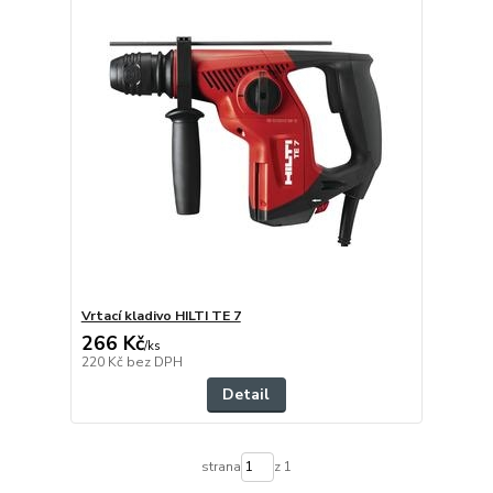
Vrtací kladivo HILTI TE 7
266 Kč
/
ks
220 Kč
bez DPH
Detail
strana
z 1