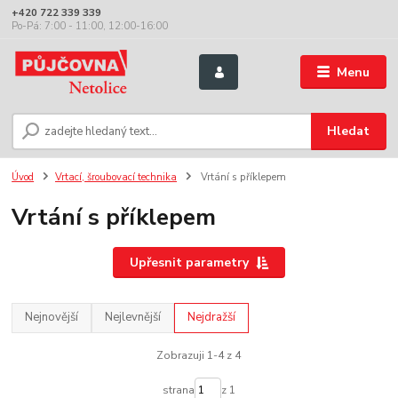
+420 722 339 339
Po-Pá: 7:00 - 11:00, 12:00-16:00
Menu
Hledat
Úvod
Vrtací, šroubovací technika
Vrtání s příklepem
Vrtání s příklepem
Upřesnit parametry
Nejnovější
Nejlevnější
Nejdražší
Zobrazuji 1-4 z 4
strana
z 1