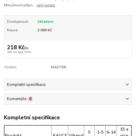
Mmožnost připo...
celý popis
Dostupnost
Skladem
Kauce
2 000 Kč
218 Kč
/
ks
180 Kč
bez DPH
Výrobce:
MASTER
Kompletní specifikace
Komentáře
0
Kompletní specifikace
15 a
5
1-5
6-14
Produkt
KAUCE
Víkend
více