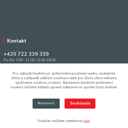
Kontakt
+420 722 339 339
Po-Pá: 7:00 - 11:00, 12:00-16:00
info@pujcovna-netolice.cz
Pro základní funkčnost, zpříjemnění používání webu, analytické
účely a v případě udělení souhlasu také pro účely cílení reklamy
využíváme soubory cookies. Nastavení vlastních preferencí
cookies můžete kdykoli upravit odkazem ve spodní části stránek.
Upravit sběr cookies.
Souhlasím
Nastavení
@2013 - 2026 Všechna práva vyhrazena
Souhlas můžete odmítnout
zde
.
Vytvořeno na
Eshop-rychle.cz