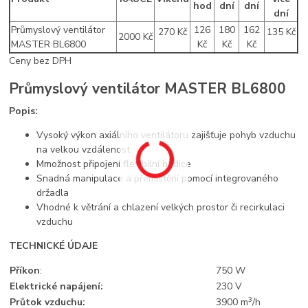
hod
dní
dní
dní
Průmyslový ventilátor
126
180
162
270 Kč
135 Kč
2000 Kč
MASTER BL6800
Kč
Kč
Kč
Ceny bez DPH
Průmyslový ventilátor MASTER BL6800
Popis:
Vysoký výkon axiálního ventilátoru zajišťuje pohyb vzduchu
na velkou vzdálenost
Mmožnost připojení flexibilní hadice
Snadná manipulace a přemistění pomocí integrovaného
držadla
Vhodné k větrání a chlazení velkých prostor či recirkulaci
vzduchu
TECHNICKÉ ÚDAJE
Příkon
:
750 W
Elektrické napájení:
230 V
3
Průtok vzduchu:
3900 m
/h