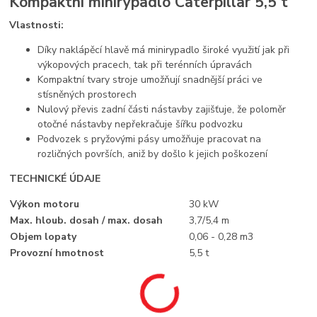
Kompaktní minirypadlo Caterpillar 5,5 t
Vlastnosti:
Díky naklápěcí hlavě má minirypadlo široké využití jak při
výkopových pracech, tak při terénních úpravách
Kompaktní tvary stroje umožňují snadnější práci ve
stísněných prostorech
Nulový převis zadní části nástavby zajišťuje, že poloměr
otočné nástavby nepřekračuje šířku podvozku
Podvozek s pryžovými pásy umožňuje pracovat na
rozličných površích, aniž by došlo k jejich poškození
TECHNICKÉ ÚDAJE
Výkon motoru
30 kW
Max. hloub. dosah / max. dosah
3,7/5,4 m
Objem lopaty
0,06 - 0,28 m3
Provozní hmotnost
5,5 t