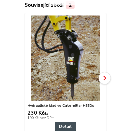
Související zboží
2
Hydraulické kladivo Caterpillar H55Ds
Zemní vrták 
230 Kč
230 Kč
/
ks
/
ks
190 Kč
bez DPH
190 Kč
bez 
Detail