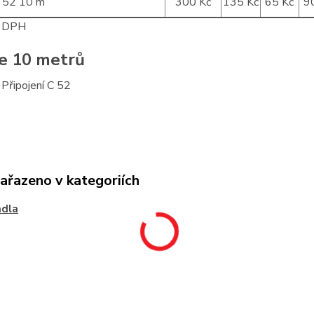
C 52 10 m
300 Kč
135 Kč
65 Kč
9
z DPH
e 10 metrů
 Připojení C 52
zařazeno v kategoriích
adla