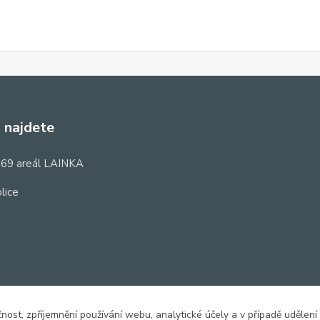
 najdete
69 areál LAINKA
lice
čnost, zpříjemnění používání webu, analytické účely a v případě udělení