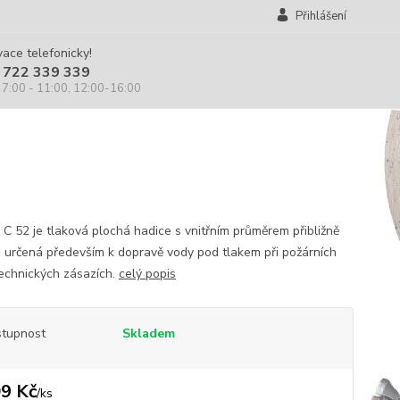
Přihlášení
ace telefonicky!
 722 339 339
 7:00 - 11:00, 12:00-16:00
 C 52 je tlaková plochá hadice s vnitřním průměrem přibližně
 určená především k dopravě vody pod tlakem při požárních
echnických zásazích.
celý popis
tupnost
Skladem
9 Kč
/
ks