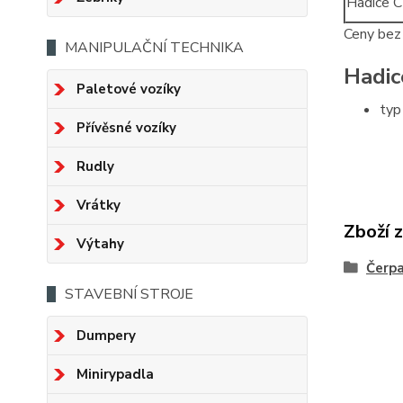
Hadice 
Ceny be
MANIPULAČNÍ TECHNIKA
Hadic
Paletové vozíky
typ
Přívěsné vozíky
Rudly
Vrátky
Zboží 
Výtahy
Čerp
STAVEBNÍ STROJE
Dumpery
Minirypadla