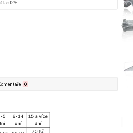
Kč
bez DPH
Komentáře
0
1-5
6-14
15 a více
dní
dní
dní
70 Kč