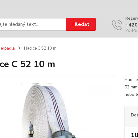
Rezerv
Hledat
+420
Po-Pá:
erpadla
Hadice C 52 10 m
ce C 52 10 m
Hadice
52 mm,
nebo t
Dos
10