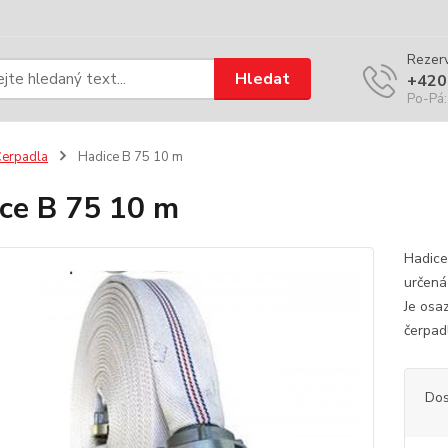
Rezerv
Hledat
+420
Po-Pá:
erpadla
Hadice B 75 10 m
ce B 75 10 m
Hadice
určená
Je osa
čerpad
Dos