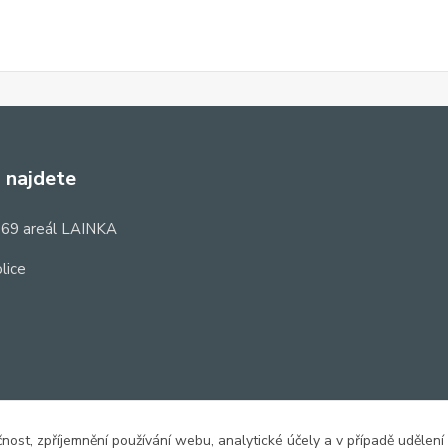
 najdete
69 areál LAINKA
lice
čnost, zpříjemnění používání webu, analytické účely a v případě udělení