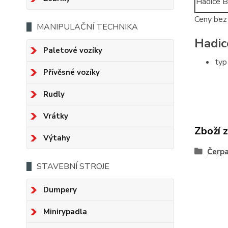
Hadice 
Ceny be
MANIPULAČNÍ TECHNIKA
Hadic
Paletové vozíky
typ
Přívěsné vozíky
Rudly
Vrátky
Zboží 
Výtahy
Čerp
STAVEBNÍ STROJE
Dumpery
Minirypadla