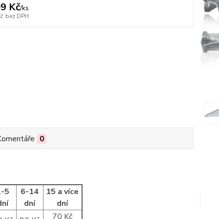
9 Kč
/
ks
Kč
bez DPH
Komentáře
0
1-5
6-14
15 a více
dní
dní
dní
70 Kč