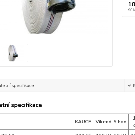
10
90 
etní specifikace
tní specifikace
KAUCE
Víkend
5 hod