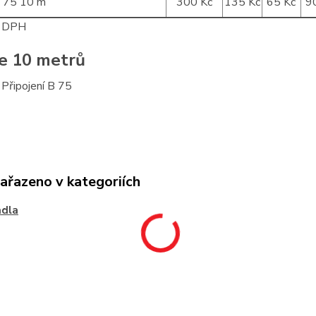
B 75 10 m
300 Kč
135 Kč
65 Kč
9
z DPH
e 10 metrů
 Připojení B 75
zařazeno v kategoriích
adla