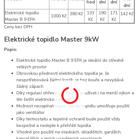
hod
dní
dní
dní
Elektrické topidlo
133
190
171
380 Kč
142 Kč
1000 Kč
Master B 9 EPA
Kč
Kč
Kč
Ceny bez DPH
Elektrické topidlo Master 9kW
Popis:
Elektrické topidlo Master B 9 EPA je ideální do středně
velkých prostor
Obrovskou předností elektrického topidla je, že
nespotřebovává žádný kyslík, je bez kouře a nevydává
žádný zápach
Díky regulaci ohřevu lze topidlo používat i na menší výkon a
tím šetřit elektrickou energii
Možnost nezapínat topné spirály topidlu umožňuje použití
jako ventilátor
Díky termostatu a tepelné ochraně bude použití vždy
bezpečně a nedojde k přehřátí topidla
Vhodné pro použití na stavbách, skladištích, garážích,
kancelářích a jiných uzavřených prostorech