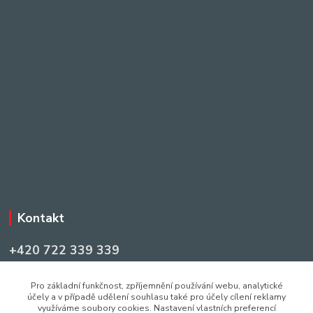
Kontakt
+420 722 339 339
Po-Pá: 7:00 - 11:00, 12:00-16:00
Pro základní funkčnost, zpříjemnění používání webu, analytické
info@pujcovna-netolice.cz
účely a v případě udělení souhlasu také pro účely cílení reklamy
využíváme soubory cookies. Nastavení vlastních preferencí