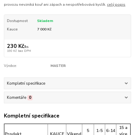
provozu nevzniká kouř ani zápach a nespotřebovává kyslík.
celý popis
Dostupnost
Skladem
Kauce
7 000 Kč
230 Kč
/
ks
190 Kč
bez DPH
Výrobce:
MASTER
Kompletní specifikace
Komentáře
0
Kompletní specifikace
15 a
5
1-5
6-14
Produkt
KAUCE
Víkend
více