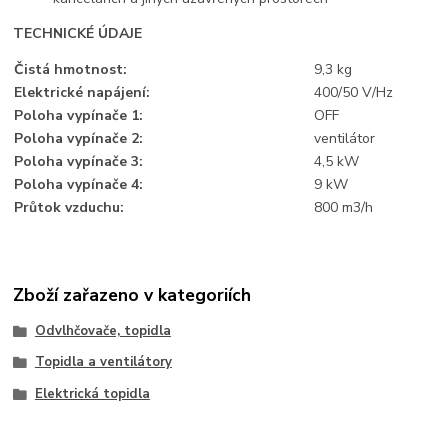
TECHNICKÉ ÚDAJE
Čistá hmotnost:
9,3 kg
Elektrické napájení:
400/50 V/Hz
Poloha vypínače 1:
OFF
Poloha vypínače 2:
ventilátor
Poloha vypínače 3:
4,5 kW
Poloha vypínače 4:
9 kW
Průtok vzduchu:
800 m3/h
Zboží zařazeno v kategoriích
Odvlhčovače, topidla
Topidla a ventilátory
Elektrická topidla