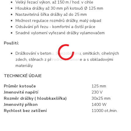
Velký řezací výkon, až 150 m / hod. v cihle
Hloubka drážky až 30 mm při kotouči Ø 125 mm
Nastavitelná šířka drážky až do 25 mm
Možnost regulace rozměrů drážky, malý odpad
Odsávání při řezu - komfortní a čistší práce
Snadné vylomení vyřezané drážky vylamovačem
Použití:
Drážkování v betonu, železobetonu, omítkách, cihelných
zdech, stěnach z přírodního kamene a s obkladovými
materiály
TECHNICKÉ ÚDAJE
Průměr kotouče
125 mm
Jmenovité napětí
230 V
Rozměr drážky ( hloubkaxšířka)
30x25 mm
Jmenovitý příkon
1400 W
Rychlost bez zatížení
---
11000 ot./min.