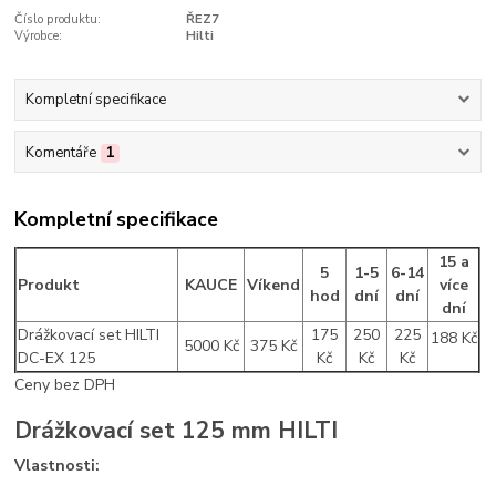
Číslo produktu:
ŘEZ7
Výrobce:
Hilti
Kompletní specifikace
Komentáře
1
Kompletní specifikace
15 a
5
1-5
6-14
Produkt
KAUCE
Víkend
více
hod
dní
dní
dní
Drážkovací set HILTI
175
250
225
188 Kč
5000 Kč
375 Kč
DC-EX 125
Kč
Kč
Kč
Ceny bez DPH
Drážkovací set 125 mm HILTI
Vlastnosti: