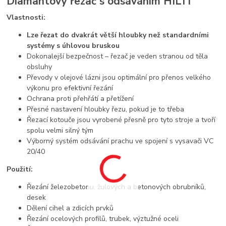
Diamantový řezač s odsáváním HILTI
Vlastnosti:
Lze řezat do dvakrát větší hloubky než standardními
systémy s úhlovou bruskou
Dokonalejší bezpečnost – řezač je veden stranou od těla
obsluhy
Převody v olejové lázni jsou optimální pro přenos velkého
výkonu pro efektivní řezání
Ochrana proti přehřátí a přetížení
Přesné nastavení hloubky řezu, pokud je to třeba
Řezací kotouče jsou vyrobené přesně pro tyto stroje a tvoří
spolu velmi silný tým
Výborný systém odsávání prachu ve spojení s vysavači VC
20/40
Použití:
Řezání železobetonu, žulových a betonových obrubníků,
desek
Dělení cihel a zdicích prvků
Řezání ocelových profilů, trubek, výztužné oceli