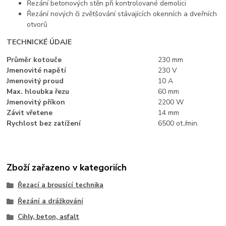
Řezání betonových stěn při kontrolované demolici
Řezání nových či zvětšování stávajících okenních a dveřních
otvorů
TECHNICKÉ ÚDAJE
Průměr kotouče
230 mm
Jmenovité napětí
230 V
Jmenovitý proud
10 A
Max. hloubka řezu
60 mm
Jmenovitý příkon
2200 W
Závit vřetene
14 mm
Rychlost bez zatížení
6500 ot./min.
Zboží zařazeno v kategoriích
Řezací a brousící technika
Řezání a drážkování
Cihly, beton, asfalt