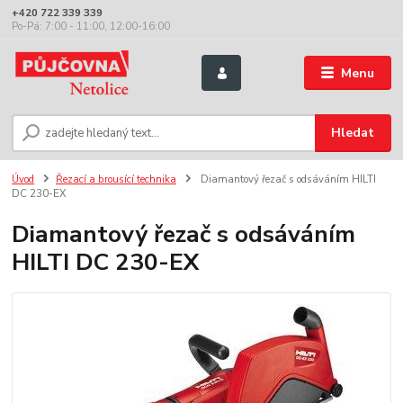
+420 722 339 339
Po-Pá: 7:00 - 11:00, 12:00-16:00
Menu
Hledat
Úvod
Řezací a brousící technika
Diamantový řezač s odsáváním HILTI
DC 230-EX
Diamantový řezač s odsáváním
HILTI DC 230-EX