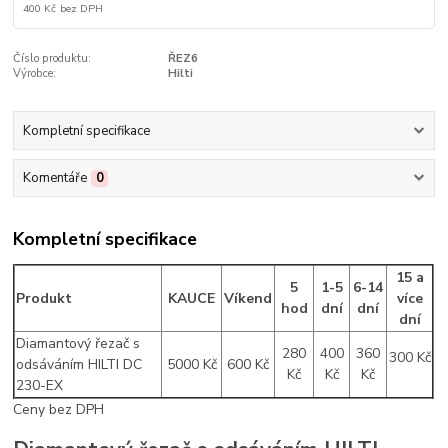
400 Kč
bez DPH
Číslo produktu:
ŘEZ6
Výrobce:
Hilti
Kompletní specifikace
Komentáře
0
Kompletní specifikace
15 a
5
1-5
6-14
Produkt
KAUCE
Víkend
více
hod
dní
dní
dní
Diamantový řezač s
280
400
360
300 Kč
odsáváním HILTI DC
5000 Kč
600 Kč
Kč
Kč
Kč
230-EX
Ceny bez DPH